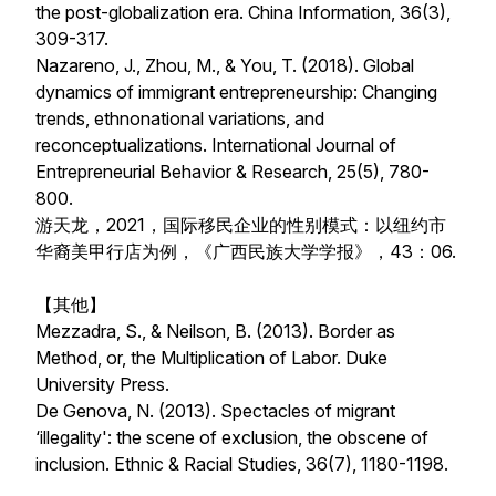
the post-globalization era. China Information, 36(3),
309-317.
Nazareno, J., Zhou, M., & You, T. (2018). Global
dynamics of immigrant entrepreneurship: Changing
trends, ethnonational variations, and
reconceptualizations. International Journal of
Entrepreneurial Behavior & Research, 25(5), 780-
800.
游天龙，2021，国际移民企业的性别模式：以纽约市
华裔美甲行店为例，《广西民族大学学报》，43：06.
【其他】
Mezzadra, S., & Neilson, B. (2013). Border as
Method, or, the Multiplication of Labor. Duke
University Press.
De Genova, N. (2013). Spectacles of migrant
‘illegality': the scene of exclusion, the obscene of
inclusion. Ethnic & Racial Studies, 36(7), 1180-1198.