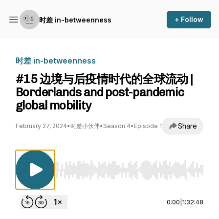
+ Follow
时差 in-betweenness
时差 in-betweenness
#15 边境与后疫情时代的全球流动 |
Borderlands and post-pandemic
global mobility
Share
February 27, 2024
•
时差小伙伴
•
Season 4
•
Episode 1
Use Left/Right to seek, Home/End to jump to st
0:00
|
1:32:48