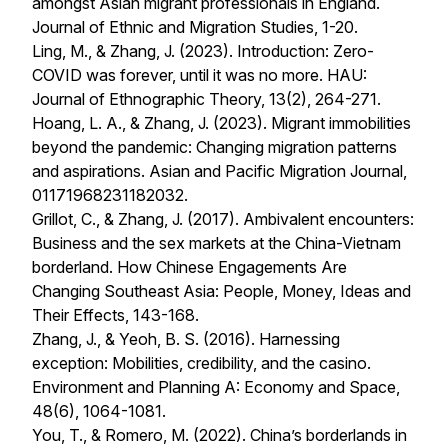
amongst Asian migrant professionals in England.
Journal of Ethnic and Migration Studies, 1-20.
Ling, M., & Zhang, J. (2023). Introduction: Zero-
COVID was forever, until it was no more. HAU:
Journal of Ethnographic Theory, 13(2), 264-271.
Hoang, L. A., & Zhang, J. (2023). Migrant immobilities
beyond the pandemic: Changing migration patterns
and aspirations. Asian and Pacific Migration Journal,
01171968231182032.
Grillot, C., & Zhang, J. (2017). Ambivalent encounters:
Business and the sex markets at the China-Vietnam
borderland. How Chinese Engagements Are
Changing Southeast Asia: People, Money, Ideas and
Their Effects, 143-168.
Zhang, J., & Yeoh, B. S. (2016). Harnessing
exception: Mobilities, credibility, and the casino.
Environment and Planning A: Economy and Space,
48(6), 1064-1081.
You, T., & Romero, M. (2022). China’s borderlands in