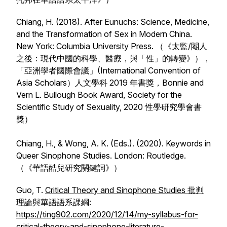
Chiang, H. (2018).
After Eunuchs: Science, Medicine,
and the Transformation of Sex in Modern China
.
New York: Columbia University Press. （《太監/閹人
之後：現代中國的科學、醫療，與「性」的轉變》），
「亞洲學者國際會議」(International Convention of
Asia Scholars）人文學科 2019 年書獎，Bonnie and
Vern L. Bullough Book Award, Society for the
Scientific Study of Sexuality, 2020 性學研究學會書
獎）
Chiang, H., & Wong, A. K. (Eds.). (2020).
Keywords in
Queer Sinophone Studies
. London: Routledge.
（《華語酷兒研究關鍵詞》）
Guo, T.
Critical Theory and Sinophone Studies 批判
理論與華語語系課綱
:
https://ting902.com/2020/12/14/my-syllabus-for-
critical-theory-and-sinophone-literature-