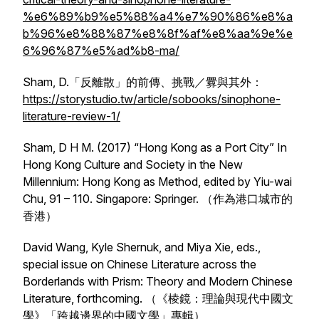
%e6%89%b9%e5%88%a4%e7%90%86%e8%a
b%96%e8%88%87%e8%8f%af%e8%aa%9e%e
6%96%87%e5%ad%b8-ma/
Sham, D.「反離散」的前傳、挑戰／釁與其外：
https://storystudio.tw/article/sobooks/sinophone-
literature-review-1/
Sham, D H M. (2017) “Hong Kong as a Port City” In
Hong Kong Culture and Society in the New
Millennium: Hong Kong as Method
, edited by Yiu-wai
Chu, 91 – 110. Singapore: Springer. （作為港口城市的
香港）
David Wang, Kyle Shernuk, and Miya Xie, eds.,
special issue on Chinese Literature across the
Borderlands with
Prism: Theory and Modern Chinese
Literature
, forthcoming. （《棱鏡：理論與現代中國文
學》「跨越邊界的中國文學」專輯）