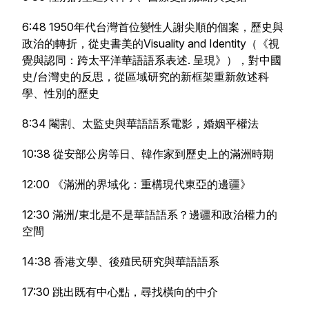
6:48 1950年代台灣首位變性人謝尖順的個案，歷史與
政治的轉折，從史書美的Visuality and Identity（《視
覺與認同：跨太平洋華語語系表述. 呈現》），對中國
史/台灣史的反思，從區域研究的新框架重新敘述科
學、性別的歷史
8:34 閹割、太監史與華語語系電影，婚姻平權法
10:38 從安部公房等日、韓作家到歷史上的滿洲時期
12:00 《滿洲的界域化：重構現代東亞的邊疆》
12:30 滿洲/東北是不是華語語系？邊疆和政治權力的
空間
14:38 香港文學、後殖民研究與華語語系
17:30 跳出既有中心點，尋找橫向的中介