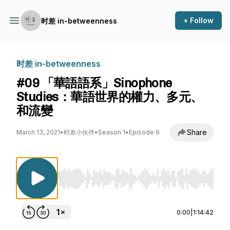
+ Follow
时差 in-betweenness
时差 in-betweenness
#09 「華語語系」Sinophone
Studies：華語世界的權力、多元、
和流變
Share
March 13, 2021
•
时差小伙伴
•
Season 1
•
Episode 9
Use Left/Right to seek, Home/End to jump to st
0:00
|
1:14:42