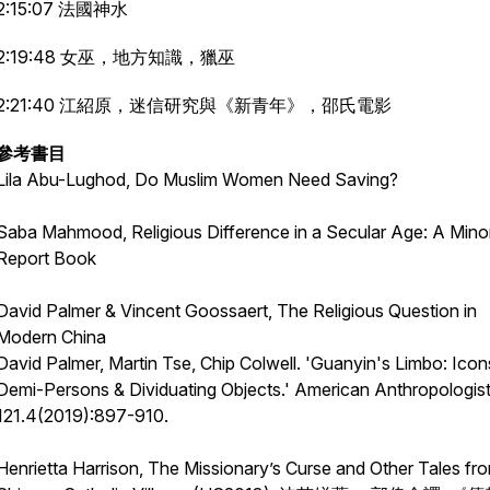
2:15:07 法國神水
2:19:48 女巫，地方知識，獵巫
2:21:40 江紹原，迷信研究與《新青年》，邵氏電影
參考書目
Lila Abu-Lughod,
Do Muslim Women Need Saving?
Saba Mahmood,
Religious Difference in a Secular Age: A Minor
Report Book
David Palmer & Vincent Goossaert,
The Religious Question in
Modern China
David Palmer, Martin Tse, Chip Colwell. 'Guanyin's Limbo: Icon
Demi-Persons & Dividuating Objects.'
American Anthropologis
121.4(2019):897-910.
Henrietta Harrison,
The Missionary’s Curse and Other Tales fr