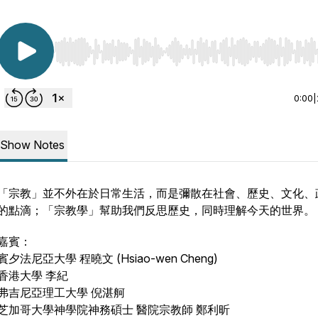
Use Left/Right to seek, Home/End to jump to start o
0:00
|
Show Notes
「宗教」並不外在於日常生活，而是彌散在社會、歷史、文化、
的點滴；「宗教學」幫助我們反思歷史，同時理解今天的世界。
嘉賓：
賓夕法尼亞大學 程曉文 (Hsiao-wen Cheng)
香港大學 李紀
弗吉尼亞理工大學 倪湛舸
芝加哥大學神學院神務碩士 醫院宗教師 鄭利昕