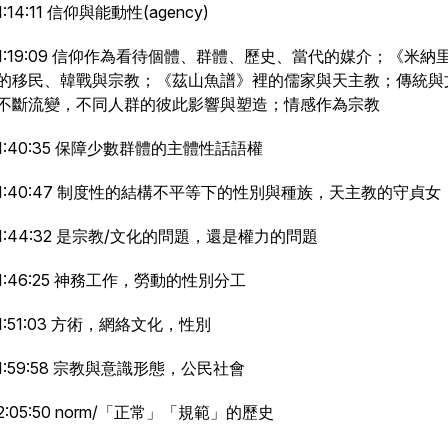
1:14:11 信仰與能動性(agency)
1:19:09 信仰作為看待個體、群體、歷史、當代的媒介；《米納
的移民、韓戰與宗教；《茲山魚譜》裡的儒家與天主教；傳統與
不斷流變，不同人群的彼此影響與塑造；情感作為宗教
1:40:35 保障少數群體的主體性話語權
1:40:47 制度性的結構不平等下的性別與種族，天主教的守貞女
1:44:32 是宗教/文化的問題，還是權力的問題
1:46:25 神務工作，勞動的性別分工
1:51:03 方術，網絡文化，性別
1:59:58 宗教與意識形態，公民社會
2:05:50 norm/「正常」「規範」的歷史