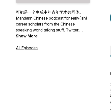
可能是一个生成中的青年学术共同体。
Mandarin Chinese podcast for early(ish)
career scholars from the Chinese
speaking world talking stuff. Twitter:
@shichapodcast
Show More
All Episodes