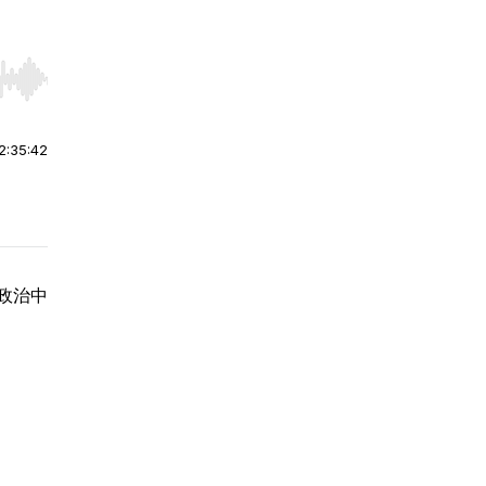
r end. Hold shift to jump forward or backward.
2:35:42
政治中