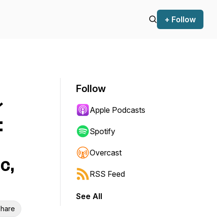
+ Follow
Follow
身
Apple Podcasts
:
Spotify
Overcast
c,
RSS Feed
See All
hare