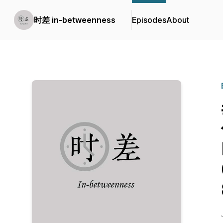
时差 in-betweenness
Episodes
About