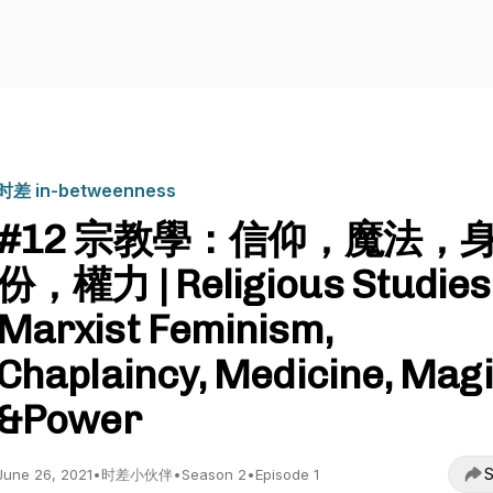
时差 in-betweenness
#12 宗教學：信仰，魔法，
份，權力 | Religious Studies
Marxist Feminism,
Chaplaincy, Medicine, Magi
&Power
S
June 26, 2021
•
时差小伙伴
•
Season 2
•
Episode 1