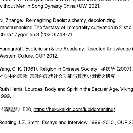
without Men in Song Dynasty China
(UW, 2021)
Ni, Zhange. 'Reimagining Daoist alchemy, decolonizing
transhumanism: The fantasy of immortality cultivation in 21st c
China.'
Zygon
55.3 (2020):748-71.
Hanegraaff.
Esotericism & the Academy: Rejected Knowledge 
Western Culture
. CUP 2012.
Yang, C. K. (1961).
Religion in Chinese Society
. 杨庆堃 (2007)
社会中的宗教: 宗教的现代社会功能与其历史因素之研究
Ruth Harris,
Lourdes: Body and Spirit in the Secular Age
. Viking
1999.
《清醒梦》E20,
https://hekukaixin.com/luciddreaming/
Reading J. Z. Smith:
Essays and Interview, 1999–2010
, OUP 2