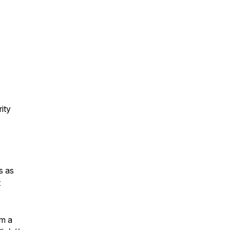
ity
s as
t
om a