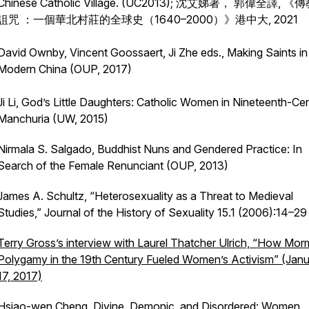
Chinese Catholic Village
. (UC2013); 沈艾娣著， 郭偉全譯, 《
詛咒 ：一個華北村莊的全球史（1640–2000）》港中大, 2021
David Ownby, Vincent Goossaert, Ji Zhe eds.,
Making Saints in
Modern China
(OUP, 2017)
Ji Li,
God’s Little Daughters: Catholic Women in Nineteenth-Ce
Manchuria
(UW, 2015)
Nirmala S. Salgado,
Buddhist Nuns and Gendered Practice: In
Search of the Female Renunciant
(OUP, 2013)
James A. Schultz, “Heterosexuality as a Threat to Medieval
Studies,”
Journal of the History of Sexuality
15.1 (2006):14–29
Terry Gross’s interview with Laurel Thatcher Ulrich, “How Mo
Polygamy in the 19th Century Fueled Women’s Activism” (Jan
17, 2017)
Hsiao-wen Cheng,
Divine, Demonic, and Disordered: Women