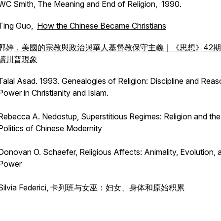
WC Smith,
The Meaning and End of Religion
, 1990.
Ting Guo,
How the Chinese Became Christians
郭婷
，美國的宗教與政治與華人基督教保守主義｜《思想》42
讀川普現象
Talal Asad. 1993.
Genealogies of Religion: Discipline and Reas
Power in Christianity and Islam.
Rebecca A. Nedostup,
Superstitious Regimes: Religion and the
Politics of Chinese Modernity
Donovan O. Schaefer,
Religious Affects: Animality, Evolution, 
Power
Silvia Federici, 卡列班与女巫：妇女、身体和原始积累