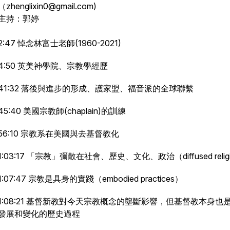
（zhenglixin0@gmail.com)
主持：郭婷
2:47 悼念林富士老師(1960-2021)
4:50 英美神學院、宗教學經歷
41:32 落後與進步的形成、護家盟、福音派的全球聯繫
45:40 美國宗教師(chaplain)的訓練
56:10 宗教系在美國與去基督教化
1:03:17 「宗教」彌散在社會、歷史、文化、政治（diffused relig
1:07:47 宗教是具身的實踐（embodied practices）
1:08:21 基督新教對今天宗教概念的壟斷影響，但基督教本身也
發展和變化的歷史過程